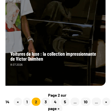
Voitures de luxe : la collection impressionnante
de Victor Osimhen
8.07.2026
Page 2 sur
14
«
1
2
3
4
5
...
10
...
»
page »