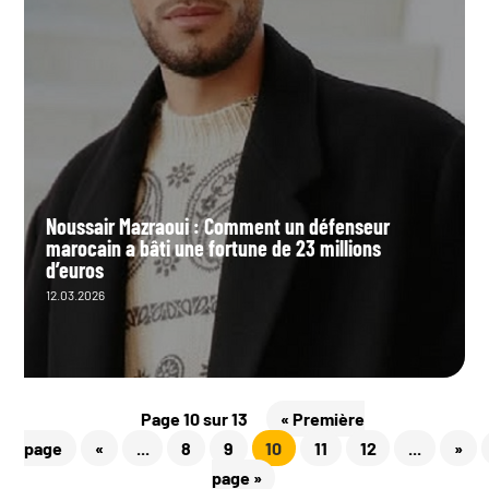
Noussair Mazraoui : Comment un défenseur
marocain a bâti une fortune de 23 millions
d’euros
12.03.2026
Page 10 sur 13
« Première
page
«
...
8
9
10
11
12
...
»
page »