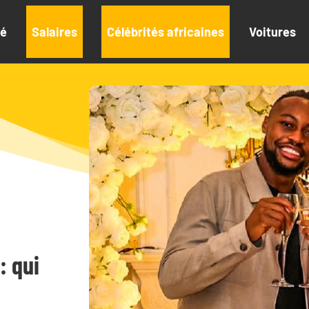
té
Salaires
Célébrités africaines
Voitures
: qui