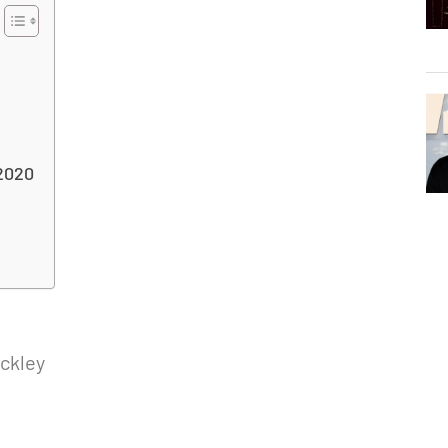
 2020
ckley