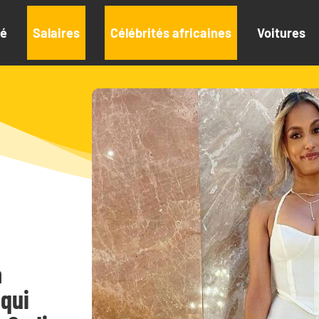
té
Salaires
Célébrités africaines
Voitures
a
 qui