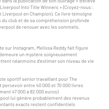
e dans la publication de son ouvrage « Believe
iverpool Into Title Winners » (Croyez-nous :
Liverpool en Champion). Ce livre témoigne
es du club et de sa compréhension profonde
verpool de renouer avec les sommets.
te sur Instagram, Melissa Reddy fait figure
le demeure un mystère soigneusement
ttent néanmoins d’estimer son niveau de vie
ste sportif senior travaillant pour The
percevoir entre 40 000 et 70 000 livres
ement 47 000 à 82 000 euros)
verpool lui génère probablement des revenus
ntants exacts restent confidentiels