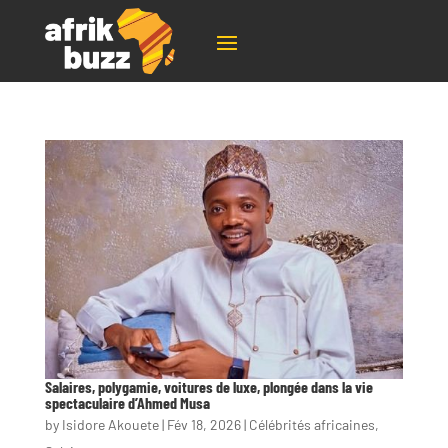
Salaires, polygamie, voitures de luxe, plongée dans la vie
spectaculaire d’Ahmed Musa
by
Isidore Akouete
|
Fév 18, 2026
|
Célébrités africaines
,