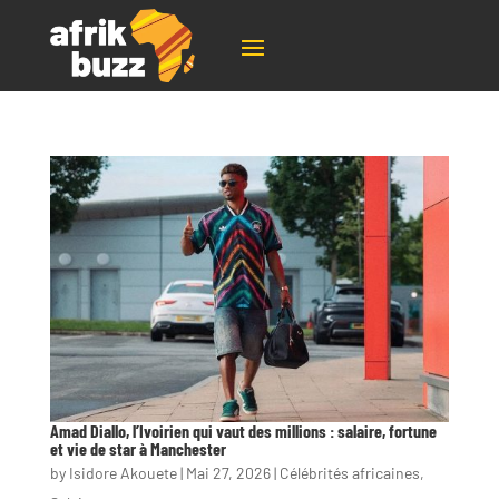
Amad Diallo, l’Ivoirien qui vaut des millions : salaire, fortune
et vie de star à Manchester
by
Isidore Akouete
|
Mai 27, 2026
|
Célébrités africaines
,