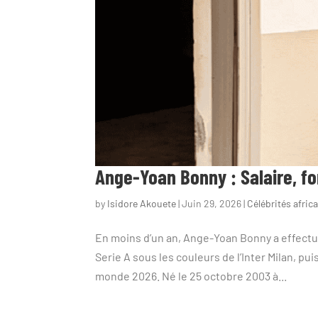
Ange-Yoan Bonny : Salaire, fo
by
Isidore Akouete
|
Juin 29, 2026
|
Célébrités afric
En moins d’un an, Ange-Yoan Bonny a effectué
Serie A sous les couleurs de l’Inter Milan, pu
monde 2026. Né le 25 octobre 2003 à...