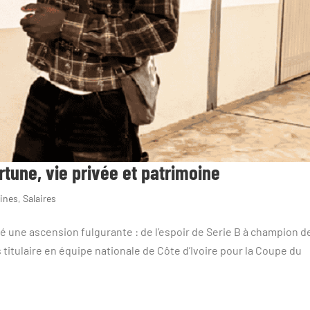
rtune, vie privée et patrimoine
aines
,
Salaires
 une ascension fulgurante : de l’espoir de Serie B à champion d
is titulaire en équipe nationale de Côte d’Ivoire pour la Coupe du