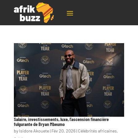
Salaire, investissements, luxe, l’ascension financière
fulgurante de Bryan Mbeumo
by
Isidore Akouete
|
Fév 20, 2026
|
Célébrités africaines
,