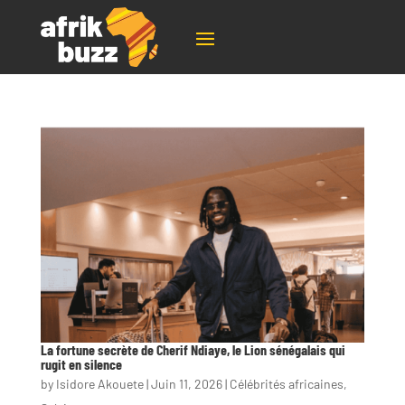
La fortune secrète de Cherif Ndiaye, le Lion sénégalais qui
rugit en silence
by
Isidore Akouete
|
Juin 11, 2026
|
Célébrités africaines
,