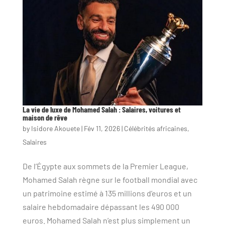
La vie de luxe de Mohamed Salah : Salaires, voitures et
maison de rêve
by
Isidore Akouete
|
Fév 11, 2026
|
Célébrités africaines
,
Salaires
De l’Égypte aux sommets de la Premier League,
Mohamed Salah règne sur le football mondial avec
un patrimoine estimé à 135 millions d’euros et un
salaire hebdomadaire dépassant les 490 000
euros. Mohamed Salah n’est plus simplement un