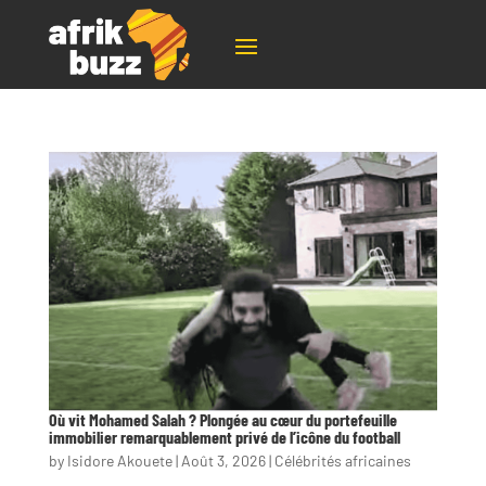
Où vit Mohamed Salah ? Plongée au cœur du portefeuille
immobilier remarquablement privé de l’icône du football
by
Isidore Akouete
|
Août 3, 2026
|
Célébrités africaines