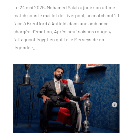
Le 24 mai 2026, Mohamed Salah a joué son ultime
match sous le maillot de Liverpool, un match nul 1-1
face à Brentford à Anfield, dans une ambiance
chargée d’émotion. Après neuf saisons rouges,
l’attaquant égyptien quitte le Merseyside en
légende :...