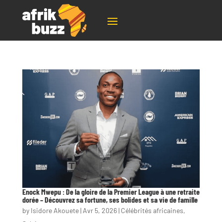
Enock Mwepu : De la gloire de la Premier League à une retraite
dorée – Découvrez sa fortune, ses bolides et sa vie de famille
by
Isidore Akouete
|
Avr 5, 2026
|
Célébrités africaines
,