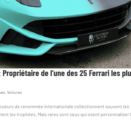
ropriétaire de l’une des 25 Ferrari les pl
nes
,
Voitures
s joueurs de renommée internationale collectionnent souvent les
ent les trophées. Mais rares sont ceux qui osent personnaliser 