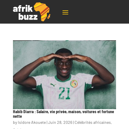
Habib Diarra : Salaire, vie privée, maison, voitures et fortune
nette
by
Isidore Akouete
|
Juin 28, 2026
|
Célébrités africaines
,