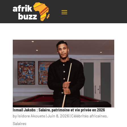
Ismail Jakobs : Salaire, patrimoine et vie privée en 2026
by
Isidore Akouete
|
Juin 8, 2026
|
Célébrités africaines
,
Salaires