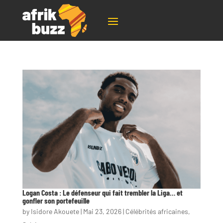
Logan Costa : Le défenseur qui fait trembler la Liga… et
gonfler son portefeuille
by
Isidore Akouete
|
Mai 23, 2026
|
Célébrités africaines
,