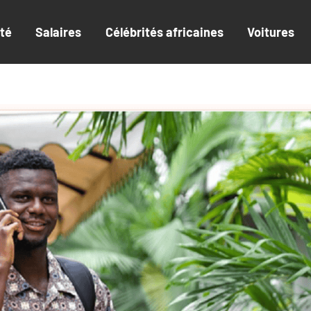
ité
Salaires
Célébrités africaines
Voitures