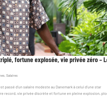
iplé, fortune explosée, vie privée zéro – L
ines
,
Salaires
 est passé d’un salaire modeste au Danemark à celui d’une star
re record, vie privée discrète et fortune en pleine explosion, pl