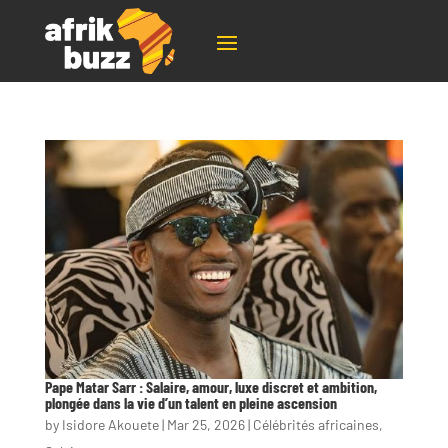
Pape Matar Sarr : Salaire, amour, luxe discret et ambition,
plongée dans la vie d’un talent en pleine ascension
by
Isidore Akouete
|
Mar 25, 2026
|
Célébrités africaines
,