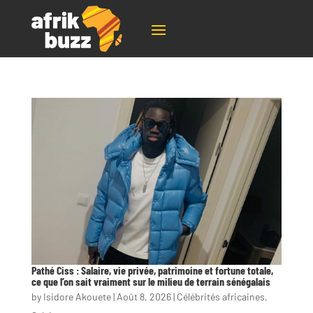
Pathé Ciss : Salaire, vie privée, patrimoine et fortune totale,
ce que l’on sait vraiment sur le milieu de terrain sénégalais
by
Isidore Akouete
|
Août 8, 2026
|
Célébrités africaines
,