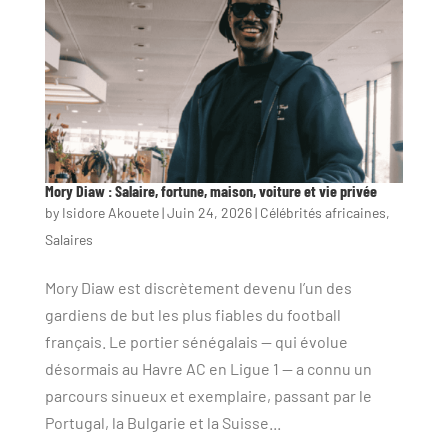
Mory Diaw : Salaire, fortune, maison, voiture et vie privée
by
Isidore Akouete
|
Juin 24, 2026
|
Célébrités africaines
,
Salaires
Mory Diaw est discrètement devenu l’un des
gardiens de but les plus fiables du football
français. Le portier sénégalais — qui évolue
désormais au Havre AC en Ligue 1 — a connu un
parcours sinueux et exemplaire, passant par le
Portugal, la Bulgarie et la Suisse...