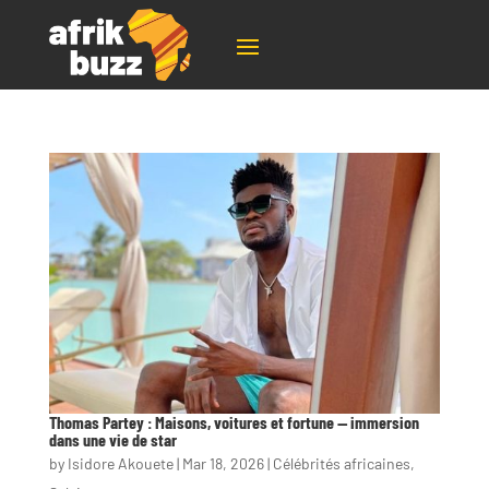
Thomas Partey : Maisons, voitures et fortune — immersion
dans une vie de star
by
Isidore Akouete
|
Mar 18, 2026
|
Célébrités africaines
,