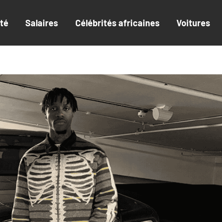
ité
Salaires
Célébrités africaines
Voitures