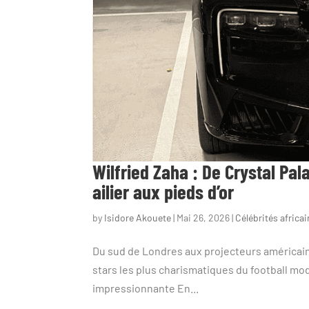
Wilfried Zaha : De Crystal Pal
ailier aux pieds d’or
by
Isidore Akouete
|
Mai 26, 2026
|
Célébrités africa
Du sud de Londres aux projecteurs américains,
stars les plus charismatiques du football mod
impressionnante En...