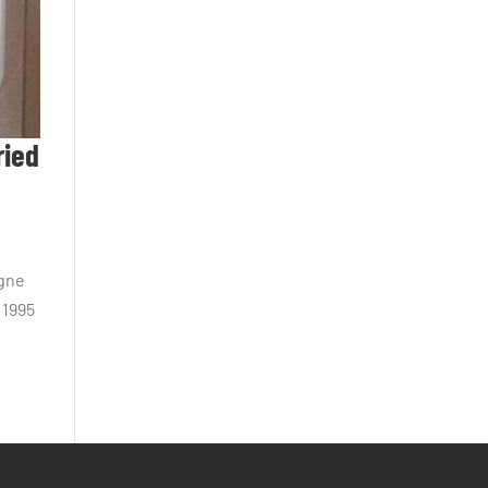
ried
agne
 1995