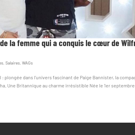
 de la femme qui a conquis le cœur de Wilf
es
,
Salaires
,
WAGs
 : plongée dans l’univers fascinant de Paige Bannister, la comp
Zaha. Une Britannique au charme irrésistible Née le 1er septembre