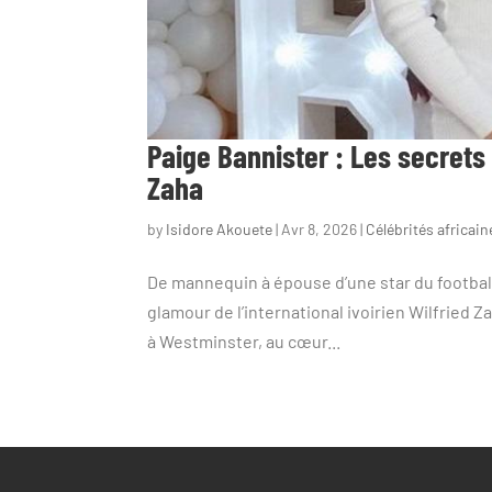
Paige Bannister : Les secrets
Zaha
by
Isidore Akouete
|
Avr 8, 2026
|
Célébrités africain
De mannequin à épouse d’une star du football
glamour de l’international ivoirien Wilfried 
à Westminster, au cœur...