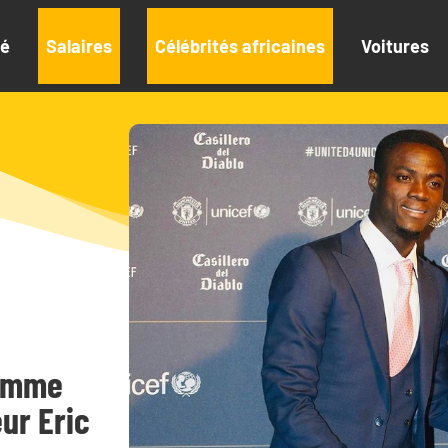
té
Salaires
Célébrités africaines
Voitures
femme
ur Eric