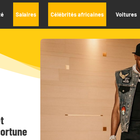
té
Salaires
Célébrités africaines
Voitures
t
fortune