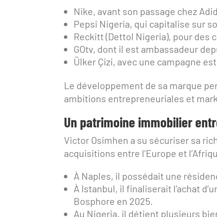
Nike, avant son passage chez Adi
Pepsi Nigeria, qui capitalise sur s
Reckitt (Dettol Nigeria), pour des
GOtv, dont il est ambassadeur dep
Ülker Çizi, avec une campagne esti
Le développement de sa marque per
ambitions entrepreneuriales et mark
Un patrimoine immobilier entr
Victor Osimhen a su sécuriser sa rich
acquisitions entre l’Europe et l’Afriq
À Naples, il possédait une résidenc
À Istanbul, il finaliserait l’achat d
Bosphore en 2025.
Au Nigeria, il détient plusieurs b