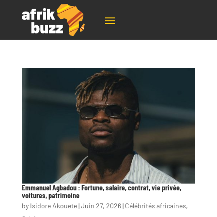
Emmanuel Agbadou : Fortune, salaire, contrat, vie privée,
voitures, patrimoine
by
Isidore Akouete
|
Juin 27, 2026
|
Célébrités africaines
,