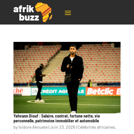
Yehvann Diouf : Salaire, contrat, fortune nette, vie
personnelle, patrimoine immobilier et automobile
by
Isidore Akouete
|
Juin 23, 2026
|
Célébrités africaines
,