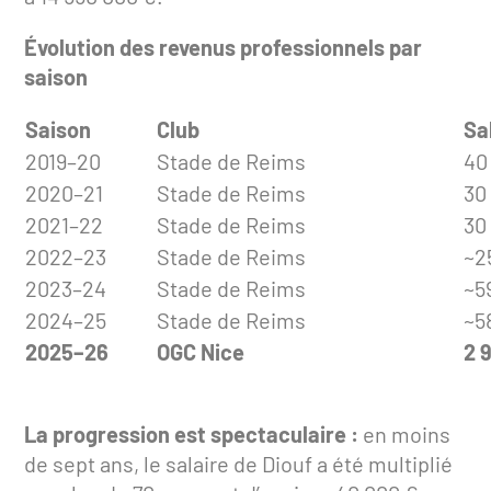
Évolution des revenus professionnels par
saison
Saison
Club
Sa
2019–20
Stade de Reims
40
2020–21
Stade de Reims
30
2021–22
Stade de Reims
30
2022–23
Stade de Reims
~2
2023–24
Stade de Reims
~5
2024–25
Stade de Reims
~5
2025–26
OGC Nice
2 
La progression est spectaculaire :
en moins
de sept ans, le salaire de Diouf a été multiplié