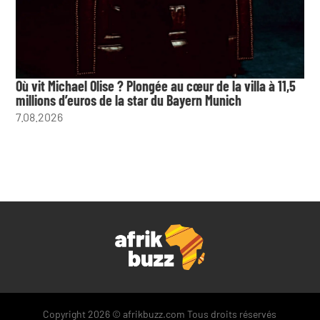
Où vit Michael Olise ? Plongée au cœur de la villa à 11,5
millions d’euros de la star du Bayern Munich
7.08.2026
Copyright 2026 © afrikbuzz.com Tous droits réservés