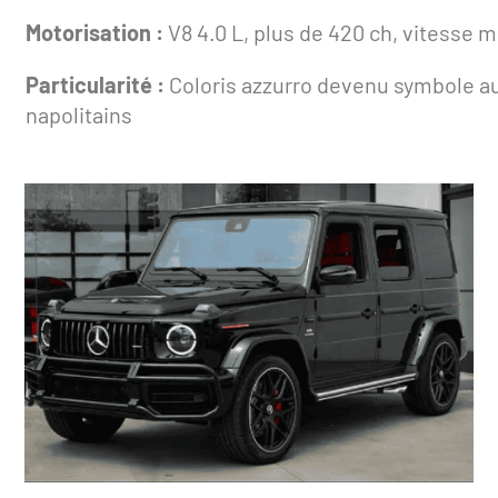
Motorisation :
V8 4.0 L, plus de 420 ch, vitesse 
Particularité :
Coloris azzurro devenu symbole a
napolitains