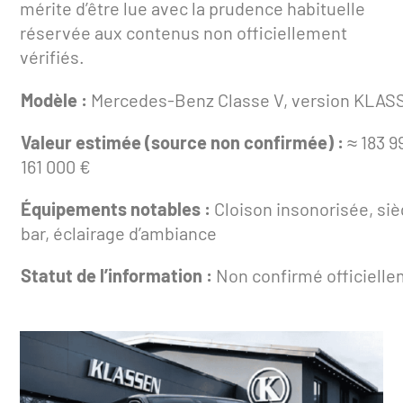
mérite d’être lue avec la prudence habituelle
réservée aux contenus non officiellement
vérifiés.
Modèle :
Mercedes-Benz Classe V, version KLAS
Valeur estimée (source non confirmée) :
≈ 183 9
161 000 €
Équipements notables :
Cloison insonorisée, si
bar, éclairage d’ambiance
Statut de l’information :
Non confirmé officielle